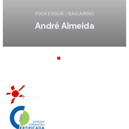
PROFESSOR / BAILARINO
André
Almeida
Conhecer Equipa